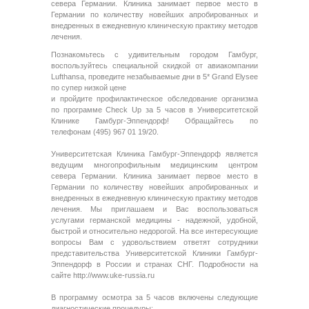
севера Германии. Клиника занимает первое место в
Германии по количеству новейших апробированных и
внедренных в ежедневную клиническую практику методов
лечения.
Познакомьтесь c удивительным городом Гамбург,
воспользуйтесь специальной скидкой от авиакомпании
Lufthansa, проведите незабываемые дни в 5* Grand Elysee
по супер низкой цене
и пройдите профилактическое обследование организма
по программе Check Up за 5 часов в Университетской
Клинике Гамбург-Эппендорф! Обращайтесь по
телефонам (495) 967 01 19/20.
Университетская Клиника Гамбург-Эппендорф является
ведущим многопрофильным медицинским центром
севера Германии. Клиника занимает первое место в
Германии по количеству новейших апробированных и
внедренных в ежедневную клиническую практику методов
лечения. Мы приглашаем и Вас воспользоваться
услугами германской медицины - надежной, удобной,
быстрой и относительно недорогой. На все интересующие
вопросы Вам с удовольствием ответят сотрудники
представительства Университетской Клиники Гамбург-
Эппендорф в России и странах СНГ. Подробности на
сайте http://www.uke-russia.ru
В программу осмотра за 5 часов включены следующие
диагностические процедуры: