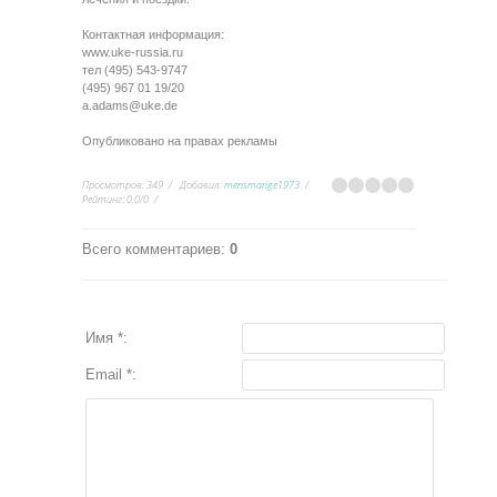
Контактная информация:
www.uke-russia.ru
тел (495) 543-9747
(495) 967 01 19/20
a.adams@uke.de
Опубликовано на правах рекламы
Просмотров
:
349
Добавил
:
mensmarige1973
Рейтинг
:
0.0
/
0
Всего комментариев
:
0
Имя *:
Email *: