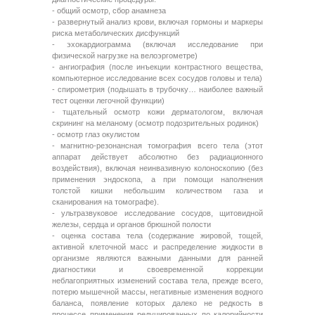
- общий осмотр, сбор анамнеза
- развернутый анализ крови, включая гормоны и маркеры
риска метаболических дисфункций
- эхокардиограмма (включая исследование при
физической нагрузке на велоэргометре)
- ангиография (после инъекции контрастного вещества,
компьютерное исследование всех сосудов головы и тела)
- спирометрия (подышать в трубочку… наиболее важный
тест оценки легочной функции)
- тщательный осмотр кожи дерматологом, включая
скрининг на меланому (осмотр подозрительных родинок)
- осмотр глаз окулистом
- магнитно-резонансная томография всего тела (этот
аппарат действует абсолютно без радиационного
воздействия), включая неинвазивную колоноскопию (без
применения эндоскопа, а при помощи наполнения
толстой кишки небольшим количеством газа и
сканирования на томографе).
- ультразвуковое исследование сосудов, щитовидной
железы, сердца и органов брюшной полости
- оценка состава тела (содержание жировой, тощей,
активной клеточной масс и распределение жидкости в
организме являются важными данными для ранней
диагностики и своевременной коррекции
неблагоприятных изменений состава тела, прежде всего,
потерю мышечной массы, негативные изменения водного
баланса, появление которых далеко не редкость в
процессе применения редуцированных по калорийности