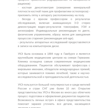
рационов)
- костная денситометрия (измерение минеральной
плотности костной ткани для профилактики остеопороза) -
приложить пятку к аппарату расположенному на полу.
- беседа с врачом профессором о результатах
обследования, включая анимационную 3-D стерео
демонстрацию видео-результатов томографии, УЗИ и
ангиографии. Индивидуальные рекомендации по диете,
физическим упражнениям, образу жизни для замедления
процессов старения (рекомендации anti-age).
- результаты аппаратных исследований предоставляются
в записи на компьютерном диске.
УКЭ была основана в 1884 году в Гамбурге и является
крупнейшим медицинским центром на севере Германии.
Клиника оснащена самым современным медицинским
оборудованием. Пациентов обслуживают профессора с
мировыми именами, обладатели международных премий,
которые занимаются помимо лечебной, также и научно-
исследовательской и преподавательской деятельностью.
УКЭ пользуется большой популярностью и среди жителей
России и стран СНГ уже более 10 лет. Открытие
представительства УКЭ в Москве во много раз облегчило
процесс подготовки и оформления документов пациентов.
Возможность личных встреч в офисе представительства
помогает заранее уточнить все детали, касающиеся
лечения и поездки.