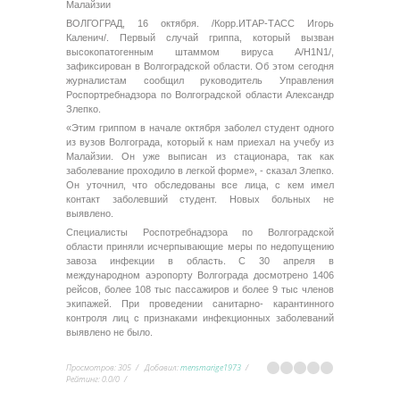
Малайзии
ВОЛГОГРАД, 16 октября. /Корр.ИТАР-ТАСС Игорь
Каленич/. Первый случай гриппа, который вызван
высокопатогенным штаммом вируса А/H1N1/,
зафиксирован в Волгоградской области. Об этом сегодня
журналистам сообщил руководитель Управления
Роспортребнадзора по Волгоградской области Александр
Злепко.
«Этим гриппом в начале октября заболел студент одного
из вузов Волгограда, который к нам приехал на учебу из
Малайзии. Он уже выписан из стационара, так как
заболевание проходило в легкой форме», - сказал Злепко.
Он уточнил, что обследованы все лица, с кем имел
контакт заболевший студент. Новых больных не
выявлено.
Специалисты Роспотребнадзора по Волгоградской
области приняли исчерпывающие меры по недопущению
завоза инфекции в область. С 30 апреля в
международном аэропорту Волгограда досмотрено 1406
рейсов, более 108 тыс пассажиров и более 9 тыс членов
экипажей. При проведении санитарно- карантинного
контроля лиц с признаками инфекционных заболеваний
выявлено не было.
Просмотров
:
305
Добавил
:
mensmarige1973
Рейтинг
:
0.0
/
0