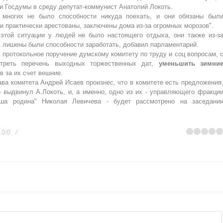
и Госдумы в среду депутат-коммунист Анатолий Локоть.
 многих не было способности никуда поехать, и они обязаны был
и практически арестованы, заключены дома из-за огромных морозов".
 этой ситуации у людей не было настоящего отдыха, они также из-з
в лишены были способности заработать, добавил парламентарий.
протокольное поручение думскому комитету по труду и соц вопросам, 
отреть перечень выходных торжественных дат,
уменьшить зимни
в за их счет вешние.
ва комитета Андрей Исаев произнес, что в комитете есть предложения
о выдвинул А.Локоть, и, а именно, одно из их - управляющего фракци
ша родина" Николая Левичева - будет рассмотрено на заседани
.0
/
0