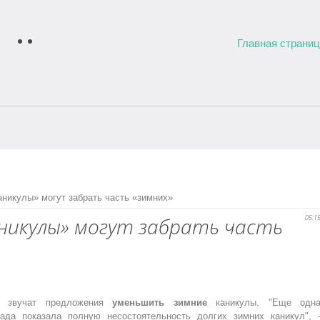
Главная страни
аникулы» могут забрать часть «зимних»
аникулы» могут забрать часть
05:1
ь звучат предложения
уменьшить зимние
каникулы. "Еще одн
када показала полную несостоятельность долгих зимних каникул", 