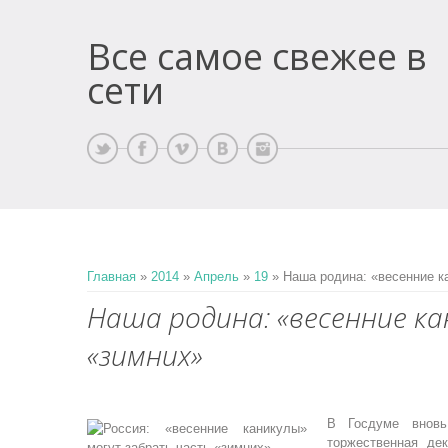
Все самое свежее в
сети
Главная
»
2014
»
Апрель
»
19
» Наша родина: «весенние к
Наша родина: «весенние к
«зимних»
В Госдуме внов
торжественная де