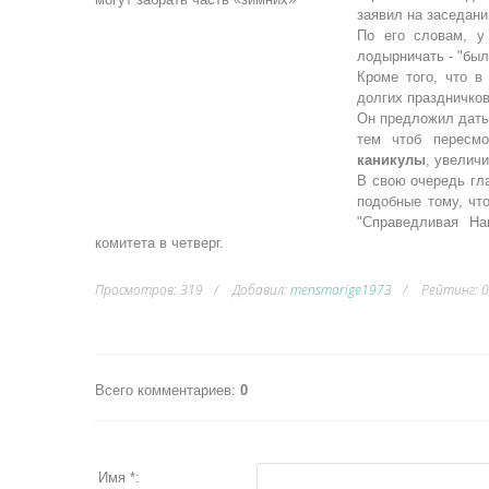
заявил на заседани
По его словам, у
лодырничать - "был
Кроме того, что в
долгих праздничко
Он предложил дать 
тем чтоб пересм
каникулы
, увеличи
В свою очередь гла
подобные тому, чт
"Справедливая На
комитета в четверг.
Просмотров
:
319
Добавил
:
mensmarige1973
Рейтинг
:
0
Всего комментариев
:
0
Имя *: