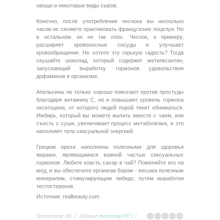
овощи и некоторые виды сыров.
Конечно, после употребления чеснока вы несколько
часов не сможете практиковать французские поцелуи. Но
в остальном он не так плох. Чеснок, к примеру,
расширяет кровеносные сосуды и улучшает
кровообращение. Не хотите эту горькую гадость? Тогда
скушайте шоколад, который содержит метилксантин,
запускающий выработку гормонов удовольствия
дофаминов в организме.
Апельсины не только хорошо помогают против простуды
благодаря витамину С, но и повышают уровень гормона
окситоцина, от которого людей порой тянет обниматься.
Имбирь, который вы можете выпить вместе с чаем, или
съесть с суши, увеличивает процесс метаболизма, и это
наполняет тело сексуальной энергией.
Грецкие орехи наполнены полезными для здоровья
жирами, являющимися важной частью сексуальных
гормонов. Любите класть сахар в чай? Поменяйте его на
мед, и вы обеспечите организм бором - весьма полезным
минералом, стимулирующим либидо, путем выработки
тестостеронов.
Источник: realbeauty.com
Просмотров
:
365
Добавил
:
mensmarige1973