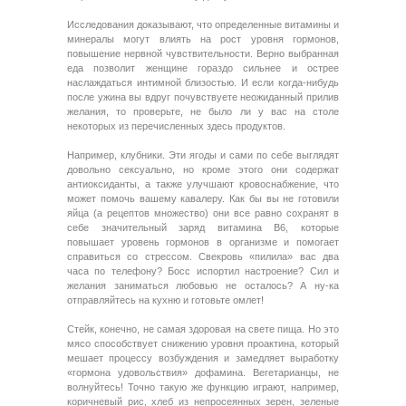
Исследования доказывают, что определенные витамины и
минералы могут влиять на рост уровня гормонов,
повышение нервной чувствительности. Верно выбранная
еда позволит женщине гораздо сильнее и острее
наслаждаться интимной близостью. И если когда-нибудь
после ужина вы вдруг почувствуете неожиданный прилив
желания, то проверьте, не было ли у вас на столе
некоторых из перечисленных здесь продуктов.
Например, клубники. Эти ягоды и сами по себе выглядят
довольно сексуально, но кроме этого они содержат
антиоксиданты, а также улучшают кровоснабжение, что
может помочь вашему кавалеру. Как бы вы не готовили
яйца (а рецептов множество) они все равно сохранят в
себе значительный заряд витамина В6, которые
повышает уровень гормонов в организме и помогает
справиться со стрессом. Свекровь «пилила» вас два
часа по телефону? Босс испортил настроение? Сил и
желания заниматься любовью не осталось? А ну-ка
отправляйтесь на кухню и готовьте омлет!
Стейк, конечно, не самая здоровая на свете пища. Но это
мясо способствует снижению уровня проактина, который
мешает процессу возбуждения и замедляет выработку
«гормона удовольствия» дофамина. Вегетарианцы, не
волнуйтесь! Точно такую же функцию играют, например,
коричневый рис, хлеб из непросеянных зерен, зеленые