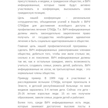
присутствовать и медики, и гражданское общество, и ВИЧ
инфицированные, которые также будут активно
участвовать в конференции, высказывать свою
гражданскую позицию.
Цель нашей конференции - региональное
сотрудничество, объединение усилий в борьбе с ВИЧ/
СПИДом для достижения всеобщего доступа к
профилактике лечения СПИДа. Т.е. ВИЧ инфицированные
должны иметь законодательно закрепленное право
получать от государства необходимое адекватное
лечение и быть социально адаптированными в обществе.
Главная цель нашей профилактической программы -
сделать ВИЧ инфицированных равноправными членами
общества; добиться того, чтобы они жили столько же,
сколько и их поколение. ВИЧ инфицированные должны
так же, как и остальные граждане, иметь возможность
учиться, создавать семьи, рожать детей, работать. ВИЧ
инфицированные не изгои, не третьесортные люди, - это
нормальные члены общества.
Приведу пример. В 1989 году я участвовал в
расследовании вспышки СПИДа, которая произошла в
Элисте, в детской республиканской больнице: по вине
медиков заразились 3-4 летние дети. Сейчас эти дети -
25-26 летние взрослые люди. 15 из них получили
образование, завели семьи, родили детей и работают.
Более того, среди ВИЧ инфицированных есть люди,
которые занимают достаточно высокие посты в