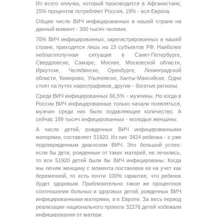
Из всего опиума, который производится в Афганистане,
15% процентов потребляет Россия, 19% - вся Европа.
Общее число ВИЧ инфицированных в нашей стране на
данный момент - 300 тысяч человек.
70% ВИЧ инфицированных, зарегистрированных в нашей
стране, приходится лишь на 15 субъектов РФ. Наиболее
неблагополучная ситуация в Санкт-Петербурге,
Свердловске, Самаре, Москве, Московской области,
Иркутске, Челябинске, Оренбурге, Ленинградской
области, Кемерово, Ульяновске, Ханты-Мансийске. Одни
стоят на путях наркотрафиков, другие - богатые регионы.
Среди ВИЧ инфицированных 66,5% - мужчины. Но когда в
России ВИЧ инфицированные только начали появляться,
мужчин среди них было подавляющее количество. А
сейчас 169 тысяч инфицированных - молодые женщины.
А число детей, рожденных ВИЧ инфицированными
матерями, составляет 51920. Из них 3424 ребенка - с уже
подтвержденным диагнозом ВИЧ. Это большой успех:
если бы дети, рожденные от таких матерей, не лечились,
то все 51920 детей были бы ВИЧ инфицированы. Когда
мы лечим женщину с момента постановки ее на учет как
беременной, то есть почти 100% гарантия, что ребенок
будет здоровым. Приблизительно такое же процентное
соотношение больных и здоровых детей, рожденных ВИЧ
инфицированными матерями, и в Европе. За весь период
реализации национального проекта 32276 детей избежали
инфицирования от матери.