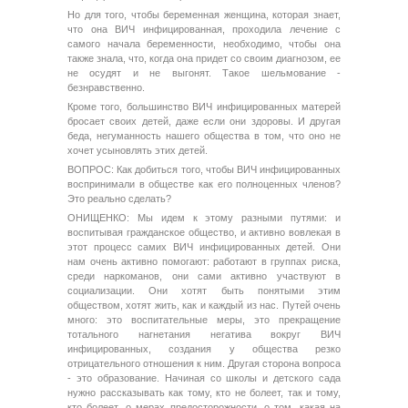
Но для того, чтобы беременная женщина, которая знает,
что она ВИЧ инфицированная, проходила лечение с
самого начала беременности, необходимо, чтобы она
также знала, что, когда она придет со своим диагнозом, ее
не осудят и не выгонят. Такое шельмование -
безнравственно.
Кроме того, большинство ВИЧ инфицированных матерей
бросает своих детей, даже если они здоровы. И другая
беда, негуманность нашего общества в том, что оно не
хочет усыновлять этих детей.
ВОПРОС: Как добиться того, чтобы ВИЧ инфицированных
воспринимали в обществе как его полноценных членов?
Это реально сделать?
ОНИЩЕНКО: Мы идем к этому разными путями: и
воспитывая гражданское общество, и активно вовлекая в
этот процесс самих ВИЧ инфицированных детей. Они
нам очень активно помогают: работают в группах риска,
среди наркоманов, они сами активно участвуют в
социализации. Они хотят быть понятыми этим
обществом, хотят жить, как и каждый из нас. Путей очень
много: это воспитательные меры, это прекращение
тотального нагнетания негатива вокруг ВИЧ
инфицированных, создания у общества резко
отрицательного отношения к ним. Другая сторона вопроса
- это образование. Начиная со школы и детского сада
нужно рассказывать как тому, кто не болеет, так и тому,
кто болеет, о мерах предосторожности, о том, какая на