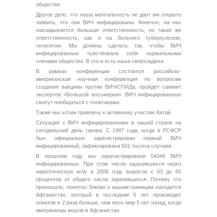
обществе.
Другое дело, что наша ментальность не дает им открыто
заявить, что они ВИЧ инфицированы. Конечно, на них
накладывается большая ответственность, но такая же
ответственность, как и на больного туберкулезом,
гепатитом. Мы должны сделать так, чтобы ВИЧ
инфицированные чувствовали себя нормальными
членами общества. В это и есть наша сверхзадача.
В рамках конференции состоится российско-
американская научная конференция по вопросам
создания вакцины против ВИЧ/СПИДа, пройдет саммит
экспертов «Большой восьмерки». ВИЧ инфицированные
смогут пообщаться с политиками.
Также мы хотим привлечь к активному участию Китай.
Ситуация с ВИЧ инфицированными в нашей стране на
сегодняшний день такова. С 1987 года, когда в РСФСР
был официально зарегистрирован первый ВИЧ
инфицированный, зафиксирована 501 тысяча случаев.
В прошлом году мы зарегистрировали 54046 ВИЧ
инфицированных. При этом число заразившихся через
наркотическую иглу в 2008 году выросло с 63 до 65
процентов от общего числа заразившихся. Почему это
произошло, понятно: близко к нашим границам находится
Афганистан, который в последние 5 лет производит
опиатов в 2 раза больше, чем весь мир 5 лет назад, когда
американцы вошли в Афганистан.