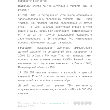
перерастет в качество.
ВОПРОС: Какова сейчас ситуация с гриппом H1N1 в
России?
ОНИЩЕНКО: На сегодняшнее утро число официально
зарегистрированных заболевших гриппом H1N1 - 1040
человек. 589 человек завезли заболевание из других
стран. Т.е. уже началась циркуляция вируса внутри
нашей страны. Причем 56% заболевших - дети в возрасте
от 7 до 14 лет. Случаи заболевания официально
зарегистрированы в 56 субъектах РФ. Интенсивнее
процесс заболевания проходит за Уралом.
Проводится вакцинация населения. Иммунизацию
детской вакциной на сегодняшний день завершили на
100% 32 субъекта РФ, еще 7 вот-вот завершат этот
процесс: в них уровень охвата 94-98%. Низкий охват
населения по этому показателю только в Пензе - 46%,
Владимирской области - 45%.
17 258 559 человек привито и взрослой, и детской
вакциной. Еще 10 млн мы должны привить в течение
конца октября и первой половины ноября.
Детской вакциной мы привили 79% контингента,
подлежащего иммунизации; взрослой - 47% - 9 890 000
человек.
Просмотров
:
337
Добавил
:
mensmarige1973
Рейтинг
:
0.0
/
0