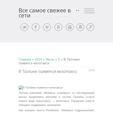
Все самое свежее в
сети
Регистрация
Вход
Главная
»
2014
»
Июль
»
5
» В Таллине
появятся велотакси
В Таллине появятся велотакси
02:50
Личная компания Velotakso планирует со последующей
весны предложить жителям и гостям Таллина услуги
нового вида транспорта — велотакси. Городские власти
обещают поддержать начинание.
Как сказала газета Postimees, Velotakso подразумевает