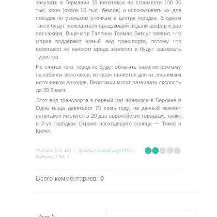
закупить в Германии 10 велотакси по стоимости 100 30
тыс. крон (около 10 тыс. баксов) и использовать их для
поездок по узеньким улочкам в центре городка. В одном
такси будут помещаться вращающий педали шофер и два
пассажира. Вице-мэр Таллина Тоомас Витсут заявил, что
мэрия поддержит новый вид транспорта, потому что
велотакси не наносят вреда экологии и будут завлекать
туристов.
Не считая того, город не будет облагать налогом рекламу
на кабинах велотакси, которая является для их значимым
источником доходов. Велотакси могут развивать скорость
до 20 5 км/ч.
Этот вид транспорта в первый раз появился в Берлине в
Одна тыща девятьсот 70 семь году, на данный момент
велотакси имеются в 20 два европейских городках, также
в 2-ух городках Стране восходящего солнца — Токио и
Киото.
Просмотров
:
443
Добавил
:
mensmarige1973
Рейтинг
:
2.0
/
6
Всего комментариев
:
0