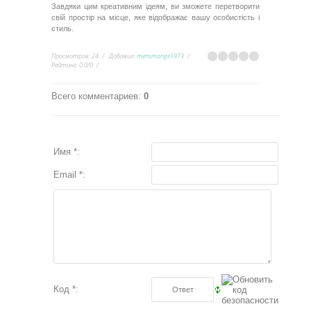
Завдяки цим креативним ідеям, ви зможете перетворити
свій простір на місце, яке відображає вашу особистість і
стиль.
Просмотров
:
24
Добавил
:
mensmarige1973
Рейтинг
:
0.0
/
0
Всего комментариев
:
0
Имя *:
Email *:
Код *: