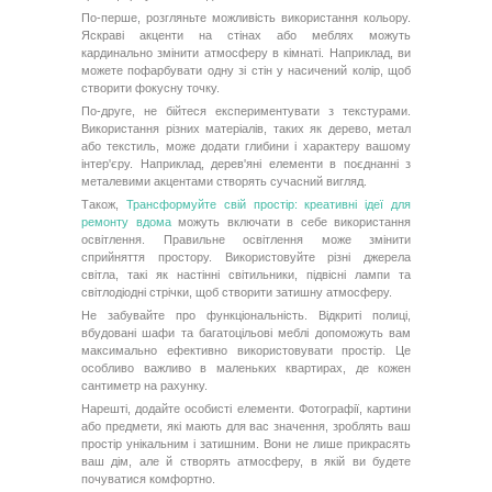
По-перше, розгляньте можливість використання кольору.
Яскраві акценти на стінах або меблях можуть
кардинально змінити атмосферу в кімнаті. Наприклад, ви
можете пофарбувати одну зі стін у насичений колір, щоб
створити фокусну точку.
По-друге, не бійтеся експериментувати з текстурами.
Використання різних матеріалів, таких як дерево, метал
або текстиль, може додати глибини і характеру вашому
інтер'єру. Наприклад, дерев'яні елементи в поєднанні з
металевими акцентами створять сучасний вигляд.
Також,
Трансформуйте свій простір: креативні ідеї для
ремонту вдома
можуть включати в себе використання
освітлення. Правильне освітлення може змінити
сприйняття простору. Використовуйте різні джерела
світла, такі як настінні світильники, підвісні лампи та
світлодіодні стрічки, щоб створити затишну атмосферу.
Не забувайте про функціональність. Відкриті полиці,
вбудовані шафи та багатоцільові меблі допоможуть вам
максимально ефективно використовувати простір. Це
особливо важливо в маленьких квартирах, де кожен
сантиметр на рахунку.
Нарешті, додайте особисті елементи. Фотографії, картини
або предмети, які мають для вас значення, зроблять ваш
простір унікальним і затишним. Вони не лише прикрасять
ваш дім, але й створять атмосферу, в якій ви будете
почуватися комфортно.