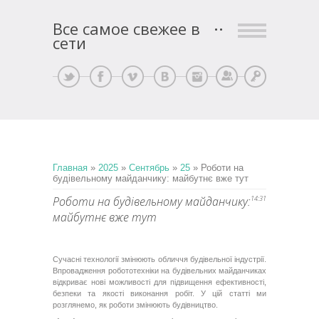
Все самое свежее в
сети
Регистрация
Вход
Главная
»
2025
»
Сентябрь
»
25
» Роботи на
будівельному майданчику: майбутнє вже тут
Роботи на будівельному майданчику:
14:31
майбутнє вже тут
Сучасні технології змінюють обличчя будівельної індустрії.
Впровадження робототехніки на будівельних майданчиках
відкриває нові можливості для підвищення ефективності,
безпеки та якості виконання робіт. У цій статті ми
розглянемо, як роботи змінюють будівництво.