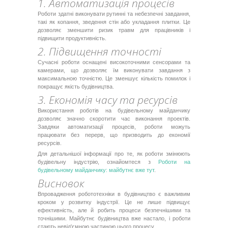
1. Автоматизація процесів
Роботи здатні виконувати рутинні та небезпечні завдання,
такі як копання, зведення стін або укладання плитки. Це
дозволяє зменшити ризик травм для працівників і
підвищити продуктивність.
2. Підвищення точності
Сучасні роботи оснащені високоточними сенсорами та
камерами, що дозволяє їм виконувати завдання з
максимальною точністю. Це зменшує кількість помилок і
покращує якість будівництва.
3. Економія часу та ресурсів
Використання роботів на будівельному майданчику
дозволяє значно скоротити час виконання проектів.
Завдяки автоматизації процесів, роботи можуть
працювати без перерв, що призводить до економії
ресурсів.
Для детальнішої інформації про те, як роботи змінюють
будівельну індустрію, ознайомтеся з
Роботи на
будівельному майданчику: майбутнє вже тут
.
Висновок
Впровадження робототехніки в будівництво є важливим
кроком у розвитку індустрії. Це не лише підвищує
ефективність, але й робить процеси безпечнішими та
точнішими. Майбутнє будівництва вже настало, і роботи
стають невід'ємною частиною цього процесу.