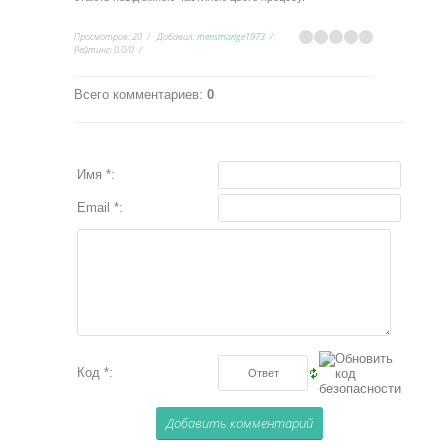
Просмотров
:
20
Добавил
:
mensmarige1973
Рейтинг
:
0.0
/
0
Всего комментариев
:
0
Имя *:
Email *:
Код *: