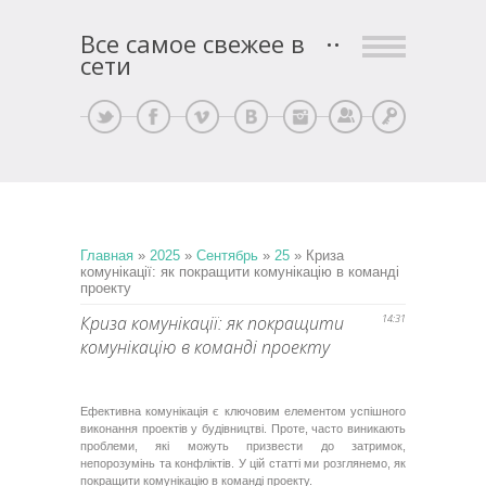
Все самое свежее в
сети
Регистрация
Вход
Главная
»
2025
»
Сентябрь
»
25
» Криза
комунікації: як покращити комунікацію в команді
проекту
Криза комунікації: як покращити
14:31
комунікацію в команді проекту
Ефективна комунікація є ключовим елементом успішного
виконання проектів у будівництві. Проте, часто виникають
проблеми, які можуть призвести до затримок,
непорозумінь та конфліктів. У цій статті ми розглянемо, як
покращити комунікацію в команді проекту.