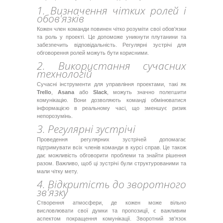
1. Визначення чітких ролей і
обов'язків
Кожен член команди повинен чітко розуміти свої обов'язки
та роль у проекті. Це допоможе уникнути плутанини та
забезпечить відповідальність. Регулярні зустрічі для
обговорення ролей можуть бути корисними.
2. Використання сучасних
технологій
Сучасні інструменти для управління проектами, такі як
Trello
,
Asana
або
Slack
, можуть значно полегшити
комунікацію. Вони дозволяють команді обмінюватися
інформацією в реальному часі, що зменшує ризик
непорозумінь.
3. Регулярні зустрічі
Проведення регулярних зустрічей допомагає
підтримувати всіх членів команди в курсі справ. Це також
дає можливість обговорити проблеми та знайти рішення
разом. Важливо, щоб ці зустрічі були структурованими та
мали чітку мету.
4. Відкритість до зворотного
зв'язку
Створення атмосфери, де кожен може вільно
висловлювати свої думки та пропозиції, є важливим
аспектом покращення комунікації. Зворотний зв'язок