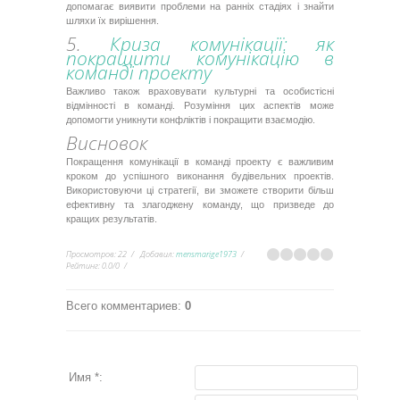
допомагає виявити проблеми на ранніх стадіях і знайти
шляхи їх вирішення.
5.
Криза комунікації: як
покращити комунікацію в
команді проекту
Важливо також враховувати культурні та особистісні
відмінності в команді. Розуміння цих аспектів може
допомогти уникнути конфліктів і покращити взаємодію.
Висновок
Покращення комунікації в команді проекту є важливим
кроком до успішного виконання будівельних проектів.
Використовуючи ці стратегії, ви зможете створити більш
ефективну та злагоджену команду, що призведе до
кращих результатів.
Просмотров
:
22
Добавил
:
mensmarige1973
Рейтинг
:
0.0
/
0
Всего комментариев
:
0
Имя *: