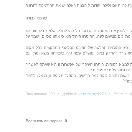
נה להיות יום ולילה. הודות ל הבנות האלה יש את ההזדמנות להרוויח
פורמט עבודה
עזור להכין את המסמכים הדרושים לנסוע לחו"ל, אלא גם לפתור את
וכים מציעים לינה. החיסרון היחיד הוא כי אחוז מסוים יישמר על
ות. נציגי התוכנית החלשה של ההיבט הסלאבי מתבקשים בכל מקום
 יש צורך להחזיק באופן מושלם שפה זרה בהצלחה משא ומתן עם
מצוא לקוחות. היתרון העיקרי של אפשרות זו הוא שאתה לא צריך
ת נטוש על ידי אפשרות זו.
 רישום נתונים לוקח כמה חודשים. במהלך תקופה זו, מומלץ ללמוד
חו"ל.
Просмотров
:
399
Добавил
:
mensmarige1973
Рейтинг
:
0
Всего комментариев
:
0