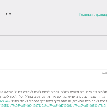
Главная страни
12:1
 כל זה מצפה נציגים צרפתית במדינה אחרת. עם זאת, בחו"ל יוכלו ללכת לעבוד
לכת לעבר חיים מפוארים, אז אתה צריך לדעת איך להתחיל לעבוד בחו"ל.
d7%aa-
%95%d7%95%d7%99-%d7%91%d7%a8%d7%90%d7%a9%d7%95%d7%9f