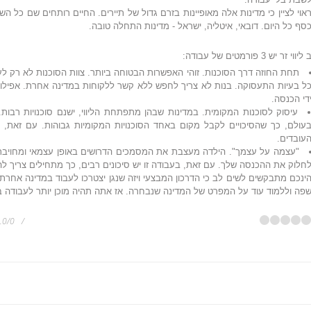
אוי לציין כי מדינות אלה מאופיינות בזרם גדול של תיירים. החיים רותחים שם כל הש
סף כל היום. דובאי, איטליה, ישראל - מדינות התחלה טובה.
 ליווי זר יש 3 פורמטים של עבודה:
תחת החוזה דרך הסוכנות. זוהי האפשרות הבטוחה ביותר. צוות הסוכנות לא רק ל
ל בעיות התעסוקה. בנות לא צריך לחפש ללא קשר ללקוחות במדינה אחרת. אפילו מתו
די הכנסה.
עיסוק לסוכנות המקומית. במדינות שבהן מתפתחת הליווי, ישנם סוכנויות רב
עולם, כך שהסיכויים לקבל מקום באחד הסוכנויות המקומיות גבוהות. עם זאת,
עובדים.
"עצמה על עצמך". הילדה מעצבת את המסמכים הדרושים באופן עצמאי ומחויבת ל
חלוק את ההכנסה שלך. עם זאת, בעבודה זו יש סיכונים רבים, כך מתחילים צריך להיו
ינכם מתבקשים לשים לב כי הדרכון המבצעי ויזה שנגן יצטרכו לעבוד במדינה אחרת.
פה וללמוד עוד על המפרט של המדינה שנבחרה. אז אתה תהיה מוכן יותר לעבודה ב
.0
/
0