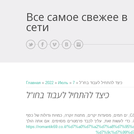
Все самое свежее в
сети
» כיצד להתחיל לעבוד בחו"ל
7
»
Июль
»
2022
»
Главная
כיצד להתחיל לעבוד בחו"ל
חלומות של חיים יפים ורווחים גדולים גורמים לבנות ללכת לעבודה בחו"ל. Côte d'Azur, ים חמים, מסעדות יקרים, מתנות יוקרה, כמויות גדולות של כסף
ה. כדי לעשות זאת, עליך לכבד פרמטרים מסוימים. אם אתה הולך
https://romantik69.co.il/%d7%a0%d7%a2%d7%a8%d7%95%
%d7%9c%d7%99%d7