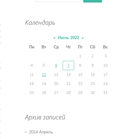
/
כ
Календарь
«
Июль 2022
»
Пн
Вт
Ср
Чт
Пт
Сб
Вс
כ
1
2
3
א
4
5
6
7
8
9
10
00
11
12
13
14
15
16
17
ח
א
18
19
20
21
22
23
24
ש
25
26
27
28
29
30
31
י
למ
Архив записей
צ
נ
2014 Апрель
ל