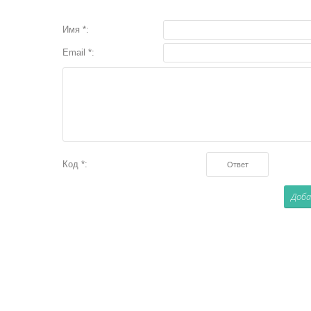
Имя *:
Email *:
Код *: