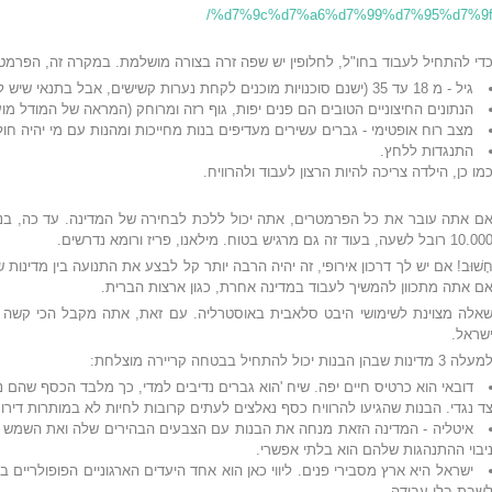
%d7%9c%d7%a6%d7%99%d7%95%d7%9f
די להתחיל לעבוד בחו"ל, לחלופין יש שפה זרה בצורה מושלמת. במקרה זה, הפרמט
גיל - מ 18 עד 35 (ישנם סוכנויות מוכנים לקחת נערות קשישים, אבל בתנאי שיש להם ניסיון בתחום זה);
הנתונים החיצוניים הטובים הם פנים יפות, גוף רזה ומרוחק (המראה של המודל מוע
מצב רוח אופטימי - גברים עשירים מעדיפים בנות מחייכות ומהנות עם מי יהיה חו
התנגדות ללחץ.
מו כן, הילדה צריכה להיות הרצון לעבוד ולהרוויח.
ם אתה עובר את כל הפרמטרים, אתה יכול ללכת לבחירה של המדינה. עד כה, בנות 
10.0 רובל לשעה, בעוד זה גם מרגיש בטוח. מילאנו, פריז ורומא נדרשים.
ָשׁוּב! אם יש לך דרכון אירופי, זה יהיה הרבה יותר קל לבצע את התנועה בין מדינו
ם אתה מתכוון להמשיך לעבוד במדינה אחרת, כגון ארצות הברית.
אלה מצוינת לשימושי היבט סלאבית באוסטרליה. עם זאת, אתה מקבל הכי קשה כאן
שראל.
עלה 3 מדינות שבהן הבנות יכול להתחיל בבטחה קריירה מוצלחת:
דובאי הוא כרטיס חיים יפה. שיח 'הוא גברים נדיבים למדי, כך מלבד הכסף שהם נ
ד נגדי. הבנות שהגיעו להרוויח כסף נאלצים לעתים קרובות לחיות לא במותרות דירות, אבל בהוסטל, שם 5
איטליה - המדינה הזאת מנחה את הבנות עם הצבעים הבהירים שלה ואת השמש ה
יבוי ההתנהגות שלהם הוא בלתי אפשרי.
ישראל היא ארץ מסבירי פנים. ליווי כאן הוא אחד היעדים הארגוניים הפופולריים 
שבת בלי עבודה.