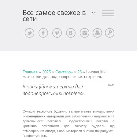
Все самое свежее в
сети
Регистрация
Вход
Главная
»
2025
»
Сентябрь
»
26
» Інноваційні
матеріали для водонепроникних покрівель
Інноваційні матеріали для
16:46
водонепроникних покрівель
Сучасні технології будівництва вимагають використання
інноваційних матеріалів
для забезпечення надійності та
довговічності покрівель. Водонепроникні покрівлі є
критично важливими для захисту будівель від
атмосферних опадів, і нові матеріали значно покращують
їх ефективність.