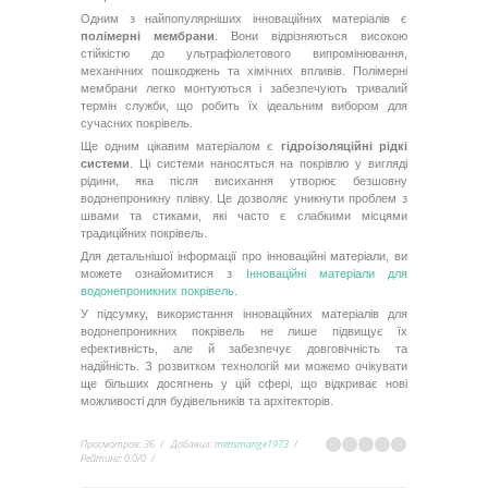
Одним з найпопулярніших інноваційних матеріалів є
полімерні мембрани
. Вони відрізняються високою
стійкістю до ультрафіолетового випромінювання,
механічних пошкоджень та хімічних впливів. Полімерні
мембрани легко монтуються і забезпечують тривалий
термін служби, що робить їх ідеальним вибором для
сучасних покрівель.
Ще одним цікавим матеріалом є
гідроізоляційні рідкі
системи
. Ці системи наносяться на покрівлю у вигляді
рідини, яка після висихання утворює безшовну
водонепроникну плівку. Це дозволяє уникнути проблем з
швами та стиками, які часто є слабкими місцями
традиційних покрівель.
Для детальнішої інформації про інноваційні матеріали, ви
можете ознайомитися з
Інноваційні матеріали для
водонепроникних покрівель
.
У підсумку, використання інноваційних матеріалів для
водонепроникних покрівель не лише підвищує їх
ефективність, але й забезпечує довговічність та
надійність. З розвитком технологій ми можемо очікувати
ще більших досягнень у цій сфері, що відкриває нові
можливості для будівельників та архітекторів.
Просмотров
:
36
Добавил
:
mensmarige1973
Рейтинг
:
0.0
/
0