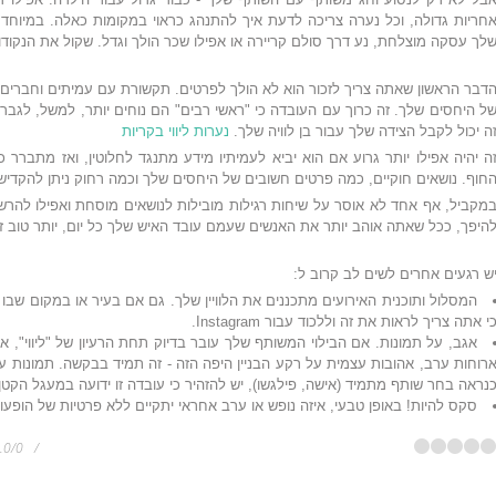
חריות גדולה, וכל נערה צריכה לדעת איך להתנהג כראוי במקומות כאלה. במיוחד
לך עסקה מוצלחת, נע דרך סולם קריירה או אפילו שכר הולך וגדל. שקול את הנקודות
דבר הראשון שאתה צריך לזכור הוא לא הולך לפרטים. תקשורת עם עמיתים וחברים, אין
ל היחסים שלך. זה כרוך עם העובדה כי "ראשי רבים" הם נוחים יותר, למשל, לגברי
ה יכול לקבל הצידה שלך עבור בן לוויה שלך.
נערות ליווי בקריות
ה יהיה אפילו יותר גרוע אם הוא יביא לעמיתיו מידע מתנגד לחלוטין, ואז מתברר
חוף. נושאים חוקיים, כמה פרטים חשובים של היחסים שלך וכמה רחוק ניתן להקדי
מקביל, אף אחד לא אוסר על שיחות רגילות מובילות לנושאים מוסחת ואפילו להרשים
היפך, ככל שאתה אוהב יותר את האנשים שעמם עובד האיש שלך כל יום, יותר טוב זה
ש רגעים אחרים לשים לב קרוב ל:
המסלול ותוכנית האירועים מתכננים את הלוויין שלך. גם אם בעיר או במקום שבו
י אתה צריך לראות את זה וללכוד עבור Instagram.
אגב, על תמונות. אם הבילוי המשותף שלך עובר בדיוק תחת הרעיון של "ליווי", א
רוחות ערב, אהובות עצמית על רקע הבניין היפה הזה - זה תמיד בבקשה. תמונות ע
נראה בחר שותף מתמיד (אישה, פילגשו), יש להזהיר כי עובדה זו ידועה במעגל הקטן
סקס להיות! באופן טבעי, איזה נופש או ערב אחראי יתקיים ללא פרטיות של הופעו
.0
/
0