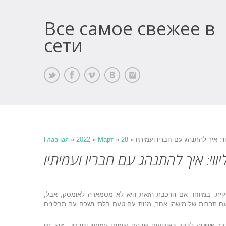
Все самое свежее в
сети
יווי: איך להתנהג עם חבריו ועמיתיו
28
»
Март
»
2022
»
Главная
יווי: איך להתנהג עם חבריו ועמיתיו
סקית. במיוחד אם הרכבת הזאת היא לא מסמארה לאומסק, אבל,
ת עם תרבות של מישהו אחר, מנות עם טעם בלתי נשכח עם תבלינים
ך פשוטה לבקר באירועים שבהם קיימות עמיתיו וחבריו - זוהי גם