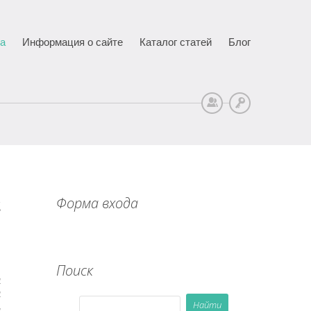
ца
Информация о сайте
Каталог статей
Блог
Регистрация
Вход
Форма входа
2
Поиск
ע
א
א
א