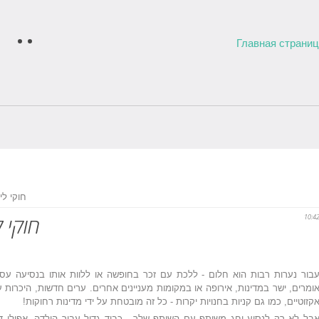
Главная страни
» חוקי ל
10:4
חוקי ל
בור נערות רבות הוא חלום - ללכת עם זכר בחופשה או ללוות אותו בנסיעה ע
ומרים, ישר במדינות, אירופה או במקומות מעניינים אחרים. ערים חדשות, היכרו
קזוטיים, כמו גם קניות בחנויות יקרות - כל זה מובטחת על ידי מדינות רחוקות!
בל לא רק לנסוע וחג משותף עם השותף שלך - כבוד גדול עבור הילדה. אפילו דר