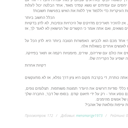
 יחסים עם עמיתים יש נושא קפדני מאוד, אחד הבלטה יכול לעלות
 העיקריות כדי וללמוד איך ללוות את האיש בפגישות חשובות!
הכלל החשוב ביותר
 להזכיר תאריכים מדויקים של היכרויות ונסיבות, לא לדון בדקויות
ם נשואים, ואם אתה אומר כי הקשרים של הנישואין לא לאגד לך, אז
 כי אחד מכם הוא לכביש. האפשרות הטובה ביותר היא לדון הכל על
ש לאנשים אחרים בשאלות אלה.
 את כולם עם שיריהם, שירים, מיומנויות רקמה או תואר בפיזיקה.
 ישפיע על הקריירה שלו.
דקויות אחרות
 אתה כותרת, די בקרבת מקום היא ציון דרך נפלא, אז לא מתעקשים
ז כללי סודיות דורשים את היעדר תמונות משותפות. תצלומים נופים,
ם נוסע אחר - רק על ידי תיאום קודם. בסופו של דבר, החברה שלך
 של אנשים מהימנים.
ת עייפות ומלאות של אוהבי?
Просмотров
:
172
Добавил
:
mensmarige1973
Рейтинг
:
0