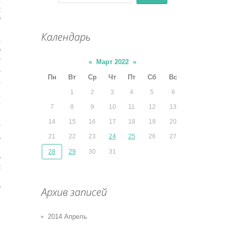
א
ש
Календарь
ה
ש
ז
«
Март 2022
»
ז
Пн
Вт
Ср
Чт
Пт
Сб
Вс
ה
1
2
3
4
5
6
ב
ל
7
8
9
10
11
12
13
14
15
16
17
18
19
20
י
21
22
23
24
25
26
27
כ
28
29
30
31
א
כ
Архив записей
2014 Апрель