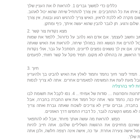
כללים כדי למשוך גברים 1. להראות לו את העניין שלך
ק איתו את כל התחביבים. אין צורך להתחיל שיחה שהוא יכול לאהוב.
 מקרה לא ללכת לראיון, האיש צריך להרגיש רגוע ובטוח, אין צורך
לום ורגוע. תן לגבר להבין שהוא יעשה איתך, כיף ומתקן.
2. מצא נקודות צור קשר
וב וחשוב לעצמך. אם אדם הוא נלהב על כדורגל, ללמוד את שמות
 יכול להרים את הנושא הזה במהלך שיחה, להראות את האיש שאתה
ט. אם אין לך נושאים נפוצים לדיונים, תסתכל על גבר, אולי נקודות
 הראשון, זה בהחלט לא מקום. תמיד מקל על קשר חזותי, לפעמים
3. חיוך
 תמיד ליצור חיוך נחמד וחמוד לאלץ את האיש להביט בך ולהעריץ
ם, אבל מעת לעת את המשימה למאמרים אחרים. אתה לא צריך לנסות
ת ליווי בהרצליה
רונות וחסרונות ... סודות של אמיתי... 4. נסו לקבל את תשומת לבו
יות כנה, נחמד ונשי. אתה יכול חמוד את איש החברה בחברה, אבל
בחברה, גברים עדיין לא צריכים לשכוח שאתה גברת ואתה צריך
 ממש הקשיבה לגבר, כל דבריו החמיצו דרך האוזניים.
חָמֵשׁ. להראות מה עושה אותך מיוחד, אבל לא להתפאר
שאינם מחזיקים את הרגשות השליליים שלהם. אתה חייב להיות
רבים מול אישה צעירה אחרת. עד כה, אישה אינה רצפה חלשה, ולכן אתה