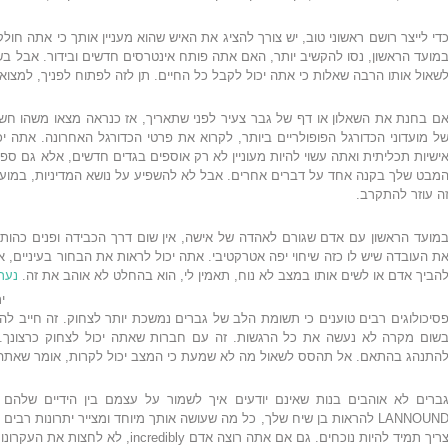
די לייצר רושם ראשוני טוב, יש צורך להציג את האיש שהוא מעניין אותך כי אתה חול
מועד הראשון, נסו להקשיב יותר, האם אתה פותח אינטרסים חדשים ובידור. אבל בשום
שאול אותו הרבה שאלות כי אתה יכול לקבל כל החיים. תן לזה לפתוח לפניך, למצוא ש
ם בחנת את השאלון או דף של גבר צעיר לפני שתאריך, אז כנראה מצאו משהו חש
ל מועדוני הכדורגל הפופולריים ביותר, לקרוא את פרטי הכדורגל האחרונה. אתה
ישיות תכליתית ואתה עשוי להיות מעוניין לא רק אוספים בגדים חדשים, אלא גם ספור
מבט שלך בקנה אחד על דברים אחרים. אבל לא להשפיע על נושא המדיניות, במועד
ה עוזר להתקרב.
מועד הראשון עם אדם שגורם לאהדה של אישה, אין שום דרך הכבידה ופנים כהות.
ת העובדה שיש לו כזה שיחוי יפה אטרקטיבי. אתה יכול לראות את הבחור בעיניי
הביך אדם או לשים אותו במצב לא נוח, תאמין לי, הוא בהחלט לא אוהב את זה.
נערו
ית
סיכולוגים רבים טוענים כי תשומת הלב של גברים נמשכת יותר לצחוק. זה חייב לה
שום מקרה לא נעשה את כל הרגשות. זה עם חברות שאתה יכול לצחוק כרצונך. 
התנהג בהתאם. אל תהסס לשאול מה לא שמעת כי המצב יכול לקרות, אומר שאתה לא
ברים לא אוהבים בנות שאינם יודעים איך לשמור על עצמם בין הידיים שלהם 
LANNOUND להראות בן שיח שלך, כל מה שעושה אותך מיוחד ומצייר יתרונות 
ריך תמיד להיות נוכחים. גם אם אתה רוצה אדם incredibly, לא לחצות את העקרונות שלך.