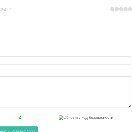
.0
/
0