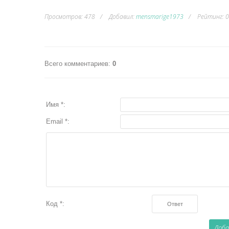
Просмотров
:
478
Добавил
:
mensmarige1973
Рейтинг
:
0
Всего комментариев
:
0
Имя *:
Email *:
Код *: