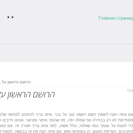
Главная страни
» הרושם הראשון על 
12:2
הרושם הראשון על 
ם אתה רוצה לעשות רושם ראשוני טוב על גבר, אתה צריך להתכונן לפגישה שלך.
סתיימת לא רק בבחירה של שמלה יפה, מה שהופך איפור ומניקור. אנחנו חייבים ת
די לענות על עצמך כמה שאלות, כולל משהו, למה אתה צריך תאריך זה. אם פגש
חביבים, העדפות הטעם, הן במוסיקה ומזון. אם אתה רוצה את זה בבקשה, לנסות 