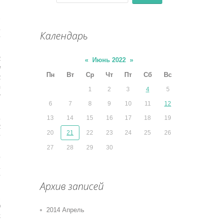
כ
ב
Календарь
ל
א
«
Июнь 2022
»
ש
Пн
Вт
Ср
Чт
Пт
Сб
Вс
א
ה
1
2
3
4
5
ז
6
7
8
9
10
11
12
ב
13
14
15
16
17
18
19
א
20
21
22
23
24
25
26
ל
27
28
29
30
פ
ב
ל
Архив записей
ג
2014 Апрель
צ