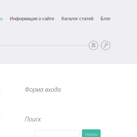
ца
Информация о сайте
Каталог статей
Блог
Регистрация
Вход
Форма входа
4
Поиск
א
מ
כ
ת