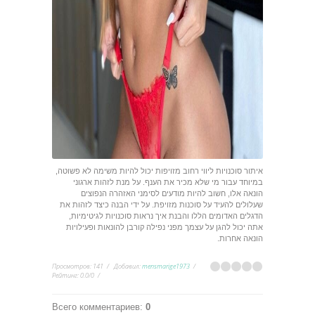
איתור סוכנויות ליווי רחוב מזויפות יכול להיות משימה לא פשוטה,
במיוחד עבור מי שלא מכיר את הענף. על מנת לזהות ארגוני
הונאה אלו, חשוב להיות מודעים לסימני האזהרה הנפוצים
שעלולים להעיד על סוכנות מזויפת. על ידי הבנה כיצד לזהות את
הדגלים האדומים הללו והבנת איך נראות סוכנויות לגיטימיות,
אתה יכול להגן על עצמך מפני נפילה קורבן להונאות ופעילויות
הונאה אחרות.
Просмотров
:
141
Добавил
:
mensmarige1973
Рейтинг
:
0.0
/
0
Всего комментариев
:
0