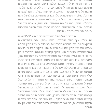
רק תחרותיות גדולה. כמובן, כולנו יודעים היטב מה הדגמים
הישנים עובדים עם הקהל שלהם, עם כל זה, לא, אז לדבר כל כך
הרבה על סיווג ומספר המנויים, כי על שוק מצלמת, הם "מוצרים
נדירים". כולם יודעים שכמעט כל הגברים מתעניינים בגילו של גילם
או יותר, וכמו שרובנו נהגו לדבר, מודל האינטרנט בן השלושים שנה
בהחלט ייאסף, כמו כל מה שהעולם יודע זאת, א צבא ענק של
אוהדים. צעיר ויפה על אתרי הבריכה בריכה, והנה הנשים המנוסות
ביותר והבוגרים ביותר - יחידות.
היתרונות של מודל העבודה עובד מופיע 30-35 שנים
זה עולה איך כולם אומרים, מעט עמוק יותר בפסיכולוגיה
ובסקאולוגיה. כדי להדגיש הרבה את העובדה כי נציג המין החלש
מבקש את שיא המין שלו ואת הנשיות שלו. במקביל, על פי כל מה
שהם אומרים, מקור זה הוא, בסוף, קרוב ל -40 שנה. מתברר כי רק
בין 30 ל -40 שנים, הגברת גם מתחילה לחשוב על היתרונות שלו,
מזהה את גופו והוא יכול להיות במיומנות, בסופו של דבר, לנצל
את זה. כולם יודעים שזה ממש מעשים על בחורים, כמו בד אדמדם
על השור. הם חייבים להדגיש על ידי העובדה כי הגברות הן כאילו
המגנט. זה יכול להראות כמה מאיתנו כל הזמן אומר אישה צעירה
שלא תמיד יודעת שום דבר ביישן? סביר כי האנתרים שוחררו וכי
הנשים המנוסות ביותר נמצאות בהן היא חמה. יתר על כן, ככל
שמודל האינטרנט הבכור יותר, כך יש להבין יותר, מה שהחבר
יוכל. ואכן, זה מאפשר לך לפתח רווחים וללכוד גם טובה של
הציבור. יופי ונוער הוא לא הראשי הראשי. כולם יודעים שהגיל של
קוסמטולוגיה ופיתח רפואה. כמובן, כולנו יודעים היטב מה להסיר
קמטים ולהפוך את העור חלקה - לא מזל רע. אבל ידע בתחום
הסקסי והמודעות, כפי שכולם אומרים, פסיכולוגיה זכר מגיע רק עם
השנים.