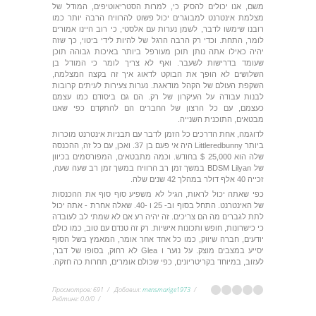
משם, אנו יכולים להסיק כי, למרות הסטריאוטיפים, המודל של
מצלמת אינטרנט למבוגרים יכול פשוט להרוויח הרבה יותר כמו
רובנו שימשו לדבר, לשמן נערות עם אלסטי, כי רוב היינו אמורים
לומר, התחת. וכדי רק הרבה הרגל של להיות לידי ביטוי, כך שזה
יהיה כאילו אתה נותן תוכן מעורפל ביותר באיכות גבוהה תוכן
שעומד בדרישות לשעבר. ואף לא צריך לומר כי המודל בן
השלושים לא הופך את הבוקט לדאוג איך זה בקצה המצלמה,
השקפת העולם של הקהל מודאגת. נערות צעירות לעיתים קרובות
לבנות עבודה על העיקרון של רק. הם גם ביסודם כמו עצמם
כעצמם, עם כל הרצון של החברים הם להתקדם כפי שאנו
מבטאים, התוכנית השנייה.
לדוגמה, אחת הדרכים כל הזמן לדבר עם תבניות אינטרנט מוכרות
ביותר Littleredbunny היה אי פעם בן 37. ואכן, עם כל זה, ההכנסה
שלה הוא 25,000 $ בחודש. וכמה מתבטאים, המפורסמים בכיוון
של BDSM Lilyan במשך זמן רב הרוויח במשך זמן רב שעה שעה,
זכייה 40 אלף דולר במהלך 42 שנים שלה.
כפי שאתה יכול לראות, הגיל לא משפיע סוף סוף את ההכנסות
של האינטרנט. התחל בסוף וב- 25 ו -40. שאלה אחרת - אתה יכול
לתת לגברים מה הם צריכים. זה יהיה רע אם לא שמתי לב לעובדה
כי כישרונות, חופש ותכונות אישיות. רק זה טנדם עם טוב, כמו כולם
יודעים, חברה שיווק, כמו כל אחד אחר אומר, המאמץ בשל הסוף
יסייע במצבים מוצק. על נוער ו Glea לא רחוק, בסופו של דבר,
לעזוב, במיוחד בקריטריונים, כפי שכולם אומרים, תחרות כה חזקה.
Просмотров
:
691
Добавил
:
mensmarige1973
Рейтинг
:
0.0
/
0