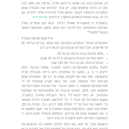
זה, נציגים רבים, איך אנחנו כל הזמן מדבר, אדמה יפה, אשר כבר
זמן רב נהרס שלושים שנה. יש צורך להדגיש את העובדה שהם
ממשיכים להמשיך לעבוד באופן פעיל ולהרוויח אלפי דולרים. עם
כל זה, צבא האוהדים שלהם מתקרב מיליונים.
שירותי ליווי
במסגרת זו מתעוררת שאלה רגילה: כמה זמן אומרים מודל
מצלמת האינטרנט יכול להיות, כמו כולם, השוק המתואם וכאשר
הבנות "נסוגה"?
אילו סטטיסטיקה אומרת
המבקרים באתרי אינטרנט אינטרנט הם בעיקר גברים בגילאי 35
עד 40 שנים. אבל מודלים שבהם חברים צעירים. לכן:
45% מהווים בנות בגילאי 18 עד 26.
40% נופל על תבניות אינטרנט מ 27 עד 35 שנים.
הנותרים 15% הם גבירותיי של 100 שנה.
למה? נתונים סטטיסטיים דומים להסביר מספר סיבות. כולם
יודעים כי ב -1, כמעט כל אולפנים, היא הייתה מוגבלת לעידן
התעסוקה. סוף סוף הם לוקחים נשים עד גיל 30, מאמינים שהם
מביאים יותר הכנסות. ואכן, זוהי גישה שגויה שהוטלה על ידי
סטריאוטיפט מחשבה כי הנוער והיופי - של הסיבות המכריעות של
המקצוע הזה. 2RS, לעתים קרובות על פלטפורמות על מצלמת
אינטרנט, יש, כיצד לבוא לידי ביטוי, הגבלות בחזרה. במקביל,
duper המערכת לא יעבוד כי כדי להירשם, תצטרך להיות מאושר
כדי לאשר את הגיל על ידי החלת מסך דרכון. ב 3, הבנות בת 30,
לשים אותו מעט, ההזדמנות עצמה מתעוררת מדי פעם למקצוע זה
כי הם חוששים שהם לא צריכים. המתחם והמודל הקים היטב כי
המחשבה מפריעה להם להצטרף זה כדור רווחי.
כתוצאה מכך, זה יוצא, כמו כולם יודעים, תמונה כזו: בעיצומו של
הבנות, הוא ידוע גם, בונה אכזרי על תשומת הלב של הציבור כי יש