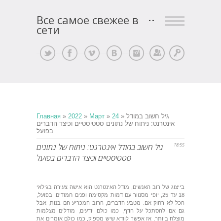
Все самое свежее в
сети
Регистрация
Вход
» גיל חשוב במודל
24
»
Март
»
2022
»
Главная
אינטרנט: ניתוח של נתונים סטטיסטיים וכיצד הדברים
בפועל
18:55
גיל חשוב במודל אינטרנט: ניתוח של נתונים
סטטיסטיים וכיצד הדברים בפועל
בייצוג של רוב האנשים, מודל האינטרנט הוא אישה צעירה בגילאי
18 עד 25, יופי מסנוור עם דמות מקסימה ופנים חמודים. בפועל,
הכל לא רחוק אם. מטבע הדברים, הרוב המכריע הם בנות, אבל
גם אם להסתכל על הדף, כמו כולם יודעים, מודלים מצלמות
מוצלח ביותר, אז אפשר לוודא שיש מספיק, כמו כולם אומרים את