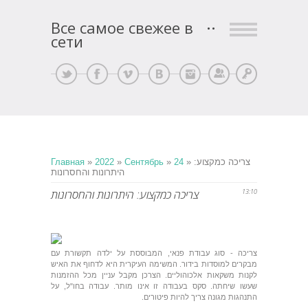
Все самое свежее в
сети
Регистрация
Вход
» צריכה כמקצוע:
24
»
Сентябрь
»
2022
»
Главная
היתרונות והחסרונות
13:10
צריכה כמקצוע: היתרונות והחסרונות
צריכה - סוג עבודת פנאי, המבוססת על ילדה תקשורת עם
מבקרים למוסדות בידור. המשימה העיקרית היא לדחוף את האיש
לקנות משקאות אלכוהוליים. הצרכן מקבל עניין מכל ההזמנות
שעשו שיחתה. סקס בעבודה זו אינו מותר. עבודה בחו"ל, על
התנהגות מגונה צריך להיות פיטורים.