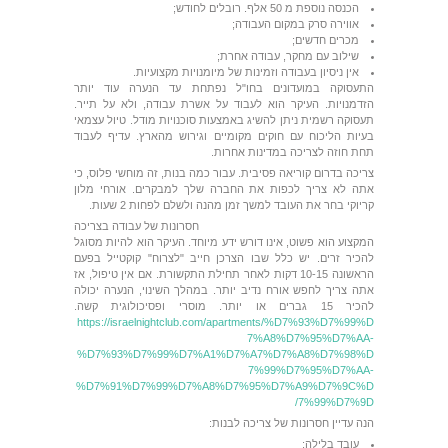
הכנסה נוספת מ 50 אלף. רובלים לחודש;
אווירה סרק במקום העבודה;
מכרים חדשים;
שילוב עם מחקר, עבודה אחרת;
אין ניסיון בעבודה וזמינות של מיומנויות מקצועיות.
התעסוקה במועדונים בחו"ל נפתחת עד הנערה עוד יותר
הזדמנויות. העיקר הוא לעבוד על אשרת עבודה, ולא על תייר.
תעסוקה רשמית ניתן להשיג באמצעות סוכנויות מודל. טיול עצמאי
בעיות הליכוח עם חוקים מקומיים וגירוש מהארץ. עדיף לעבוד
תחת חוזה לצריכה במדינות אחרות.
צריכה בדרום קוריאה פסיבית. עבור כמה בנות, זה מוחשי פלוס, כי
אתה לא צריך לכפות את החברה שלך למבקרים. אורחי מלון
קריוקי בחר את העובד למשך זמן מהנה ולשלם לפחות 2 שעות.
חסרונות של עבודה בצריכה
המקצוע הוא פשוט, אינו דורש ידע מיוחד. העיקר הוא להיות מסוגל
להכיר זרים. יש כלל שבו הצרכן חייב "לצרוח" קוקטייל בפעם
הראשונה 10-15 דקות לאחר תחילת התקשורת. אם אין טיפול, אז
אתה צריך לחפש אורח נדיב יותר. במהלך השינוי, הנערה יכולה
להכיר 15 גברים או יותר. מוסרי ופסיכולוגית קשה.
https://israelnightclub.com/apartments/%D7%93%D7%99%D
7%A8%D7%95%D7%AA-
%D7%93%D7%99%D7%A1%D7%A7%D7%A8%D7%98%D
7%99%D7%95%D7%AA-
%D7%91%D7%99%D7%A8%D7%95%D7%A9%D7%9C%D
7%99%D7%9D/
הנה עדיין חסרונות של צריכה לבנות:
עובד בלילה;