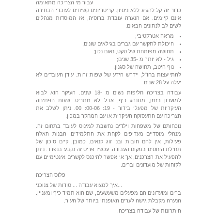
עבור מי הצריכה מתאימה
כדור זה קל להגיע ללא ניסיון. קריטריונים קשיחים לעובדי הבחירה
אינם קיימים. אם הנערה עובדת ברוסיה, אז המוסדות מנהלים
לשים לב לנתונים הבאים:
מראה אטרקטיבי;
היכולת לתקשר עם גברים בגילאים שונים;
תחושה מפותחת של טקט, נאום נכון;
גיל - לא יותר מ -35 שנים;
נוף היטב, תחושה של סגנון.
להתייעצות בחו"ל, יידרש הידע של שפות זרות. עידן העובדים לא
יעלה על 28 שנים.
עבודה בצריכה חליפות נשים מ -18 שנים. העיקר הוא לבוא
למועדון בזמן, מתנהג כיף, אבל לא מתריס. שעות הפתיחה
העיקריות של מפעלי בידור - 19: 00-06: 00. ניתן לשלב את
הצריכה עם התעסוקה העיקרית או עם המחקר במכון.
נוכחותם של משפחות וילדים נחשבת למינוס לעובד בתחום זה.
מנהלי מוסדיים מעדיפים לקחת את התלמידים. הבנות האלה
פעילות, אין להם חובות ובני זוג קנאים. כמובן, קיים סיכון של
תחילת היחסים במקום העבודה. עכשיו פריט זה נקבע בנפרד. ניתן
להפעיל את הצרכנים, אך אי אפשר להיכנס לקשרים אינטימיים עם
לקוחות של מועדונים וברים.
פלוס הצריכה
איך למצוא עבודה ... סודות של צנוכני...
ברים ומועדונים הם מפעלים משעשעים, שם הוא תמיד כיף ומעניין.
הנערה מקבלת גישה לערים האופנתי ביותר של העיר.
היתרונות של עבודה בצריכה: