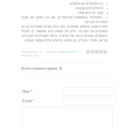
בין המבקרים הם חמושים;
הרווחים אינם קבועים;
מצב רוח גרוע אסור;
התעללות במשקאות אלכוהוליים, אם אין הסכם עם מנהל
המערכת והברמן.
למרות שאינו מינוסים מוחשיים, יותר ויותר נערות מסודרות בברים
ומועדונים על הצריכה. הידע של שפות זרות מאפשר לך לעבוד
במפעלים הטובים ביותר של טורקיה, איחוד האמירויות הערביות,
קוריאה, ספרד, איטליה, וכן הלאה. הרווחים גדלים מספר פעמים.
Просмотров
:
174
Добавил
:
mensmarige1973
Рейтинг
:
0.0
/
0
Всего комментариев
:
0
Имя *:
Email *: