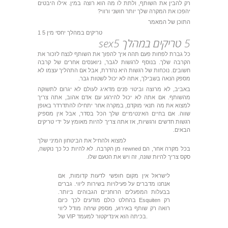
רק להבין את השותף, ולתת לו מה הוא רוצה במין. אילו היבטים
יהפכו את המקרה שלך יותר חושני ורווי?
התוכן של המאמר
1 5 טריקים במהלך יחסי מין
5 טריקים במהלך sex5
כל גברת לפחות פעם תהה איך להפוך את השותף לנצח לזכור את
הקרבה שלך. בנוסף לרגשות לגבר, ניואנסים אחרים של קרבה
חשובים. נוכחות של רגשות היא נהדרת, אבל אם התהליך עצמו לא
מספק הנאה בשבילך, אתה לא יכול לשטות גבר.
באביב, לא מרוצה וביטוי פנים מדאיג לעולם לא יגרום לתשוקה
מהשותף. אם אתה לא יכול להירגע עם אדם אהוב, אתה צריך
למצוא את מה תנאי מוקדם, במקרה אחר יתחילו להתדרדר באופן
שווה. אם בחיים האינטימיים שלך הכל בסדר, אבל אין מספיק
רגשות חדשים ורגשיות, אז אתה צריך להיות מאומץ על ידי טריקים
הבאים.
למצוא ולהחיל את הביטחון המיני שלך
בכל מקרה אחר, הם rewned מן הקרבה. לא להיות כל כך נוקשה,
סקס צריך להיות שונה, זה ויש את הטעם שלו.
לישראל אין מקום חופשי לדעות קדומות, אם
אנחנו מדברים על פעילויות בשירות ליווי. גברים
בבעלות המפעלים הרוחניים הגבוהים ביותר.
בהחלט כולם מודעים לכך כיום Esquiten רק
רואה רק שותף באירוע, מספק שיחה מודל ליווי
של VIP בכיתה הוא אינדיקטור למעמד.