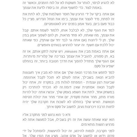
לא להגיע לניסוי, לוותר על תשוקות לא על לוח הזמנים, וכאשר זה
באמת לצוד. כדי לחשוף אותו, זה ביסודו לדעת את עצמך.
אם אתה ביקר על ידי הרעיון של חוסר השלמות שלך, לא לתת את
זה לפתח, מיד לעצור את עצמך, בימו את הנחל הנדרש. מציין כל
כבוד פעם ביום, בעוד אמון בפנים יגיע לאוטומטיזם.
למד את הגוף שלך, לא לבלבל אותו, ללמוד לשמח אותם. קבל
את עצמך, מה שאתה, לא פחד מראות, תן להם לשפוך אמון במין
שלך. תן לי ליהנות (אם אתה גר לבד יחד עם שותף), כפי שאתה
יכול ללכת עם חשוף. זה יעזור להרגיש בטוחים וחופשיים.
אם אתה באמת מבין את minuses, ויש שיטה לתקן אותם, אז זה
בא. תן ספורט, להגביל את עצמך בצריכה של קלוריות מיותרות.
אם הגוף שלך מתחיל להפוך את הדרך הטובה ביותר, זה בהחלט
ישפיע על סקס.
למד לחפש את מרכזי הנאה שלך אם אתה לא מבין איך תענוגות
להביא הנאה בשבילך, אתה לעולם לא תוכל לקבל אורגזמה.
שביעות רצון עצמית - המפתח לגלות מין. במקרה זה, אתה יכול
לקבל הנאה אסתטית שאין דומה.זה לא הכרחי להתרכז רק
במשחק אחד, לתת את השפע בעסק שלך. עכשיו אתה יכול להיות
מורה מתון, מחר אחות סקסית, יום אחרי מחר את יכולת הטיסה
הנואשת. האיש שלך בהחלט לא לשכוח את הקרבה שלך יהיה
לחוות הרבה זיכרונות נעים, לחשוב על סקס איתך.
ודא כי הוא נרגש לפני מתקרב אליו
הוא יוצא שאתה עושה את זה רק בשבילו, אבל למעשה אתה לא
מרגיש רגשות מתאימים.
לפני הקרבה, לנסות להירגע, זה יכול להיעשות, להסתכל על ידי
פרנק וידאו או לחשוב על אדם אהוב, מציג את המין שלך. אל