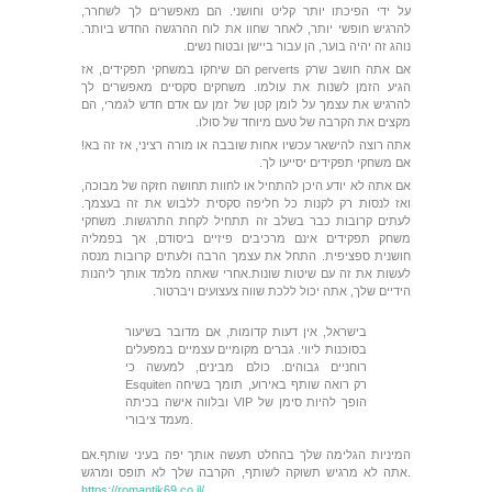
על ידי הפיכתו יותר קליט וחושני. הם מאפשרים לך לשחרר,
להרגיש חופשי יותר, לאחר שחוו את לוח ההרגשה החדש ביותר.
נוהג זה יהיה בוער, הן עבור ביישן ובטוח נשים.
אם אתה חושב שרק perverts הם שיחקו במשחקי תפקידים, אז
הגיע הזמן לשנות את עולמו. משחקים סקסיים מאפשרים לך
להרגיש את עצמך על לומן קטן של זמן עם אדם חדש לגמרי, הם
מקצים את הקרבה של טעם מיוחד של סולו.
אתה רוצה להישאר עכשיו אחות שובבה או מורה רציני, אז זה בא!
אם משחקי תפקידים יסייעו לך.
אם אתה לא יודע היכן להתחיל או לחוות תחושה חזקה של מבוכה,
ואז לנסות רק לקנות כל חליפה סקסית ללבוש את זה בעצמך.
לעתים קרובות כבר בשלב זה תתחיל לקחת התרגשות. משחקי
משחק תפקידים אינם מרכיבים פיזיים ביסודם, אך בפמליה
חושנית ספציפית. התחל את עצמך הרבה ולעתים קרובות מנסה
לעשות את זה עם שיטות שונות.אחרי שאתה מלמד אותך ליהנות
הידיים שלך, אתה יכול ללכת שווה צעצועים ויברטור.
בישראל, אין דעות קדומות, אם מדובר בשיעור
בסוכנות ליווי. גברים מקומיים עצמיים במפעלים
רוחניים גבוהים. כולם מבינים, למעשה כי
Esquiten רק רואה שותף באירוע, תומך בשיחה
ובלווה אישה בכיתה VIP הופך להיות סימן של
מעמד ציבורי.
המיניות הגלימה שלך בהחלט תעשה אותך יפה בעיני שותף.אם
אתה לא מרגיש תשוקה לשותף, הקרבה שלך לא תופס ומרגש.
https://romantik69.co.il/