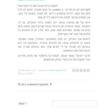
לעשות איתו אהבה עם כל הגוף שלך
סקס הוא לא רק חדירה. ב sotities, כל הגוף מעורב. לשים לב לכל
חלק של הגוף, להיות פלסטיק ניידים. לא לשכב בענווה על הגב,
אנו מצפים שותף, לקחת את היוזמה לידיים שלך.
עיסוי קל עם נשיקות ונוגעו ייתן רגשות בלתי נשכחים, גם לך
ולשותף. הנאה מיוחדת תביא עיסוי ארוטי שניתן לבצע 100% סיום
וזרוע על שותף. מוסיפים מעט שמן, חזור אליו, תן לו להרגיש כל
חלקיק של העור של הגוף שלך.
לתפוס את האילוץ, תן לגוף להשתתף בתהליך, צופה השותף,
לגעת בו ולהחליק אותו, לא להחזיק בחזרה. התנהגות כזו היא
בהחלט לא מעיניך על ידי האיש שלך, הוא בהחלט מעריך את
הכנות שלו ואת התשוקה.
הדבר העיקרי נשאר עצמך, לנסות על התפקיד של תווים אחרים,
אבל לעשות את זה בלעדי כחלק מהמשחק.
Просмотров
:
255
Добавил
:
mensmarige1973
Рейтинг
:
0.0
/
0
Всего комментариев
:
0
Имя *: