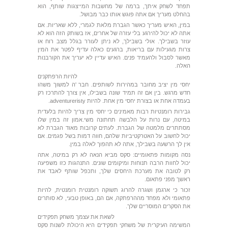
תפחד לשחק איתך, ברמה של מחשבות המייצגות שותף, הוא
בהחלט מעריך אם אתה פוגש אותו כבר מבושל.
במין, האיש מעריך כאשר הגברת מלאת לגמרי, ללא שאריות. אם
אתה לא יכול להירגע בלי עזרה של אחרים, אז בשותק הזה הוא לא
עוזר בשבילך. אולי בשבילך, לא ניתן לעורר בגלל מצב רוח או
צרות מגעילות עם בריאות, ברגעים כאלה עדיף לפטר את המין
מאשר לסבול ולהעמיד פנים. האיש עדיין לא יעריך את הקורבנות
האלה.
להיות הרפתקנים
יחסי מין יציב מחובר במהירות לשותפים. חבר 'ה למשוך משהו
חדש מרגש. בין אם זה תמיד שונה בשבילו, אין צורך להתרכז רק
בעמדה אחת או בצורת יחסי מין אחת. להיות adventureristy.
גבירות רומנטיות רבות מאמינים כי יחסי מין צריך להיות בלעדית
במיטה, עם נרות על הלבשה תחתונה משי.אמון זה במין שלו
מסתתרים מלמטה של ​​הגברת. לעתים קרובות מאוד הגברת לא
יכול לחשוב על האטרקטיביות שלהם, חווה דמות בשל פגמים. אם
אין לך הרשעה בשבילך, אתה לא תהפוך לאלה במין.
נסה מקומות פתאומיים: סקס מביא הנאה לא רק במיטה, אתה
יכול לחוות הרבה תנוחות ומיקומים שונים. התנהגות כזו משפיעה
רק לטובה את מערכת היחסים שלך, ותכפל שותף לאבד את
ראשך מפני פתאום.
זכור כי ארגמן ושגרה להרוג תשוקה רומנטית רומנטית, להיות
פתאומי ולא מפחד מההרפתקה, אם הם, באופן טבעי, לא סותרים
את הסקרים המוסריים שלך.
לשאת את עצמך משחק תפקידים
המשימה העיקרית של משחקי תפקידים היא היכולת לשנות סקס